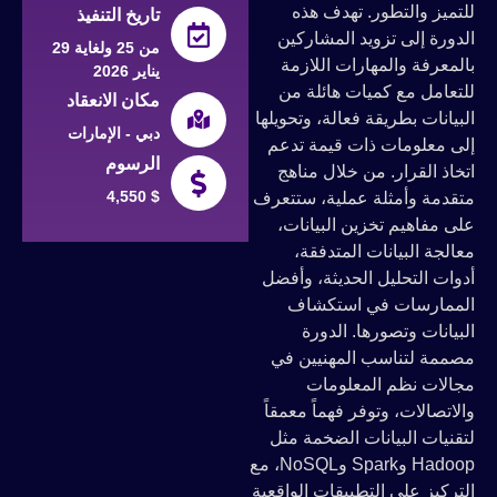
للتميز والتطور. تهدف هذه
تاريخ التنفيذ
الدورة إلى تزويد المشاركين
من 25 ولغاية 29
بالمعرفة والمهارات اللازمة
يناير 2026
للتعامل مع كميات هائلة من
مكان الانعقاد
البيانات بطريقة فعالة، وتحويلها
دبي - الإمارات
إلى معلومات ذات قيمة تدعم
الرسوم
اتخاذ القرار. من خلال مناهج
4,550 $
متقدمة وأمثلة عملية، ستتعرف
على مفاهيم تخزين البيانات،
معالجة البيانات المتدفقة،
أدوات التحليل الحديثة، وأفضل
الممارسات في استكشاف
البيانات وتصورها. الدورة
مصممة لتناسب المهنيين في
مجالات نظم المعلومات
والاتصالات، وتوفر فهماً معمقاً
لتقنيات البيانات الضخمة مثل
Hadoop وSpark وNoSQL، مع
التركيز على التطبيقات الواقعية