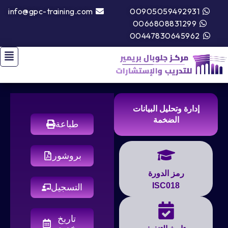
info@gpc-training.com
00905059492931
0066808831299
00447830645962
إدارة وتحليل البيانات
الضخمة
طباعة
بروشور
رمز الدورة
ISC018
التسجيل
تاريخ
مخصص