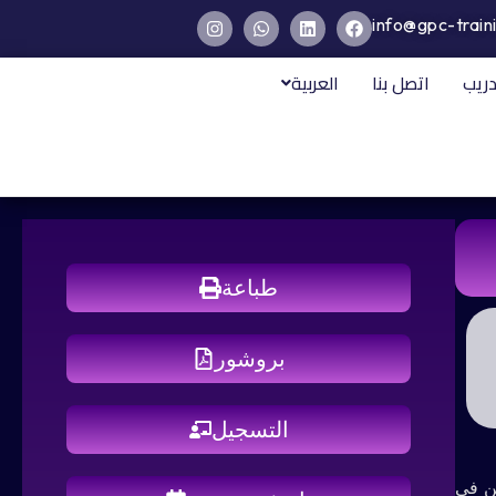
info@gpc-train
دريب
اتصل بنا
العربية
طباعة
بروشور
التسجيل
ين في