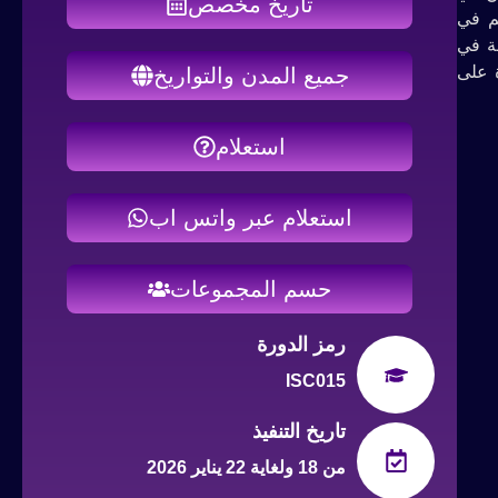
تاريخ مخصص
هم في
مة في
 على
جميع المدن والتواريخ
استعلام
استعلام عبر واتس اب
حسم المجموعات
رمز الدورة
ISC015
تاريخ التنفيذ
من 18 ولغاية 22 يناير 2026