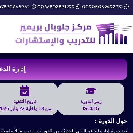
47830645962
0066808831299
00905059492931
إدارة الدع
رمز الدورة
تاريخ التنفيذ
ISC015
من 18 ولغاية 22 يناير 2026
حول الدورة :
تعد دورة إدارة الدعم الفني الحديثة من الدورات التدريبية الأساس