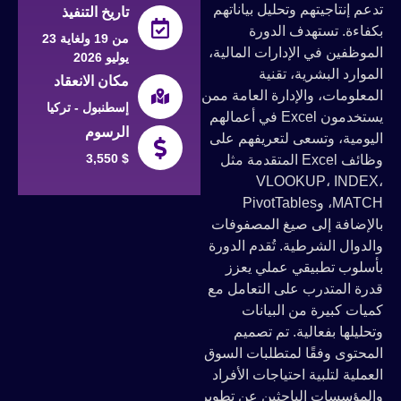
تدعم إنتاجيتهم وتحليل بياناتهم
تاريخ التنفيذ
بكفاءة. تستهدف الدورة
من 19 ولغاية 23
الموظفين في الإدارات المالية،
يوليو 2026
الموارد البشرية، تقنية
مكان الانعقاد
المعلومات، والإدارة العامة ممن
إسطنبول - تركيا
يستخدمون Excel في أعمالهم
الرسوم
اليومية، وتسعى لتعريفهم على
3,550 $
وظائف Excel المتقدمة مثل
VLOOKUP، INDEX،
MATCH، وPivotTables
بالإضافة إلى صيغ المصفوفات
والدوال الشرطية. تُقدم الدورة
بأسلوب تطبيقي عملي يعزز
قدرة المتدرب على التعامل مع
كميات كبيرة من البيانات
وتحليلها بفعالية. تم تصميم
المحتوى وفقًا لمتطلبات السوق
العملية لتلبية احتياجات الأفراد
والمؤسسات الباحثين عن تطوير