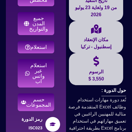
تاريخ التنفيذ
من 19 ولغاية 23 يوليو
2026
جميع
المدن
والتواريخ
مكان الإنعقاد
إسطنبول - تركيا
استعلام
استعلام
عبر
الرسوم
واتس
3,550 $
اب
حول الدورة :
حسم
تُعد دورة مهارات استخدام
المجموعات
وظائف Excel المتقدمة فرصة
مثالية للمهنيين الراغبين في
رمز الدورة
تعميق مهاراتهم في استخدام
برنامج Excel بطريقة احترافية
ISC023