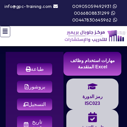
info@gpc-training.com
00905059492931
0066808831299
00447830645962
مهارات استخدام وظائف
Excel المتقدمة
طباعة
بروشور
رمز الدورة
ISC023
التسجيل
تاريخ
مخصص