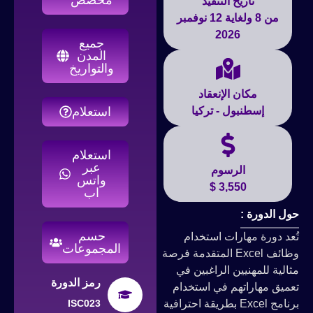
تاريخ التنفيذ
من 8 ولغاية 12 نوفمبر
2026
جميع
المدن
والتواريخ
مكان الإنعقاد
إسطنبول - تركيا
استعلام
استعلام
عبر
الرسوم
واتس
3,550 $
اب
حول الدورة :
حسم
تُعد دورة مهارات استخدام
المجموعات
وظائف Excel المتقدمة فرصة
مثالية للمهنيين الراغبين في
رمز الدورة
تعميق مهاراتهم في استخدام
برنامج Excel بطريقة احترافية
ISC023