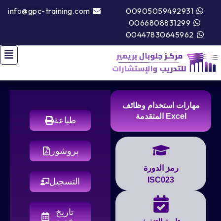
info@gpc-training.com
00905059492931
0066808831299
00447830645962
مهارات استخدام وظائف
Excel المتقدمة
طباعة
بروشور
رمز الدورة
ISC023
التسجيل
تاريخ
مخصص