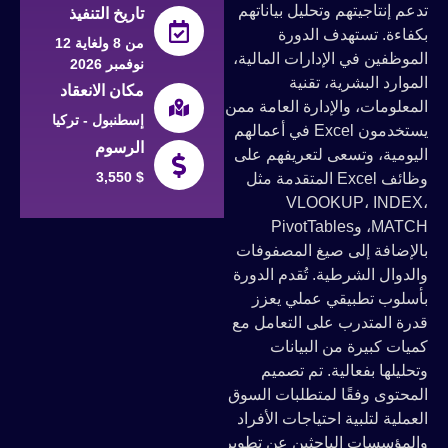
تدعم إنتاجيتهم وتحليل بياناتهم
تاريخ التنفيذ
بكفاءة. تستهدف الدورة
من 8 ولغاية 12
الموظفين في الإدارات المالية،
نوفمبر 2026
الموارد البشرية، تقنية
مكان الانعقاد
المعلومات، والإدارة العامة ممن
إسطنبول - تركيا
يستخدمون Excel في أعمالهم
الرسوم
اليومية، وتسعى لتعريفهم على
3,550 $
وظائف Excel المتقدمة مثل
VLOOKUP، INDEX،
MATCH، وPivotTables
بالإضافة إلى صيغ المصفوفات
والدوال الشرطية. تُقدم الدورة
بأسلوب تطبيقي عملي يعزز
قدرة المتدرب على التعامل مع
كميات كبيرة من البيانات
وتحليلها بفعالية. تم تصميم
المحتوى وفقًا لمتطلبات السوق
العملية لتلبية احتياجات الأفراد
والمؤسسات الباحثين عن تطوير