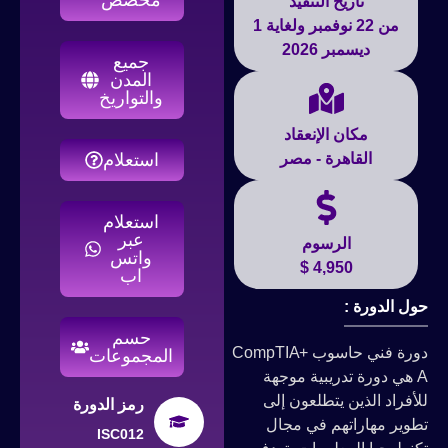
تاريخ التنفيذ
من 22 نوفمبر ولغاية 1
ديسمبر 2026
جميع
المدن
والتواريخ
مكان الإنعقاد
القاهرة - مصر
استعلام
استعلام
عبر
الرسوم
واتس
4,950 $
اب
حول الدورة :
حسم
دورة فني حاسوب +CompTIA
المجموعات
A هي دورة تدريبية موجهة
للأفراد الذين يتطلعون إلى
رمز الدورة
تطوير مهاراتهم في مجال
ISC012