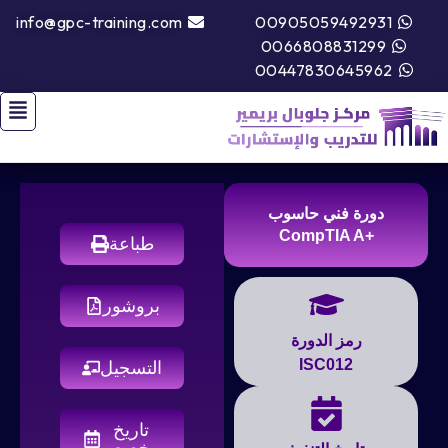
info@gpc-training.com
00905059492931
0066808831299
00447830645962
دورة فني حاسوب
+CompTIA A
طباعة
بروشور
رمز الدورة
ISC012
التسجيل
تاريخ
مخصص