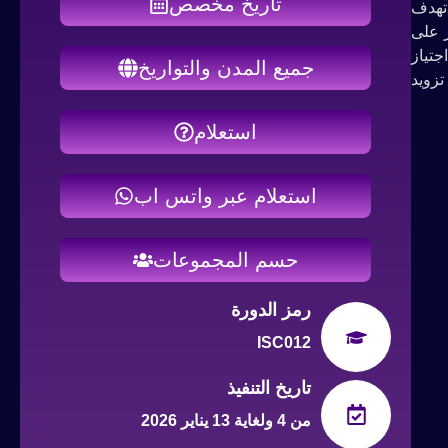
تاريخ مخصص
. تهدف
ز على
تياز
جميع المدن والتواريخ
تزويد
استعلام
استعلام عبر واتس اب
حسم المجموعات
رمز الدورة
ISC012
تاريخ التنفيذ
من 4 ولغاية 13 يناير 2026