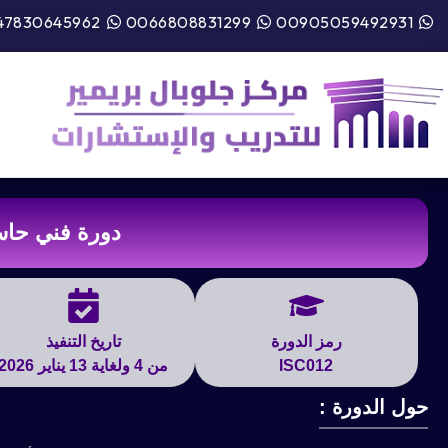
47830645962
0066808831299
00905059492931
دورة فني حاسوب +A
رمز الدورة
تاريخ التنفيذ
ISC012
من 4 ولغاية 13 يناير 2026
حول الدورة :