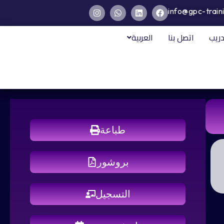
info@gpc-train
دريب
اتصل بنا
العربية
طباعة
بروشور
التسجيل