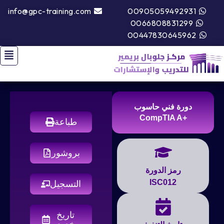
info@gpc-training.com
00905059492931
0066808831299
00447830645962
دورة فني حاسوب
+CompTIA A
طباعة
بروشور
رمز الدورة
ISC012
التسجيل
تاريخ
مخصص