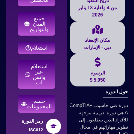
تاريخ التنفيذ
من 4 ولغاية 13 يناير
2026
جميع
المدن
والتواريخ
مكان الإنعقاد
دبي - الإمارات
استعلام
استعلام
عبر
الرسوم
واتس
5,950 $
اب
حول الدورة :
حسم
دورة فني حاسوب +CompTIA
المجموعات
A هي دورة تدريبية موجهة
للأفراد الذين يتطلعون إلى
رمز الدورة
تطوير مهاراتهم في مجال
ISC012