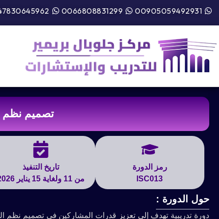
47830645962
0066808831299
00905059492931
تصميم نظم ال
رمز الدورة
تاريخ التنفيذ
ISC013
من 11 ولغاية 15 يناير 2026
حول الدورة :
دورة تدريبية تهدف إلى تعزيز قدرات المشاركين في تصميم نظم المعل