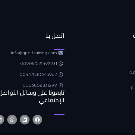
اتصل بنا
info@gpc-training.com
00905059492931
ية
00447830645962
0066808831299
ام
تابعونا على وسائل التواصل
الإجتماعي