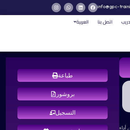
info@gpc-train
دريب
اتصل بنا
العربية
طباعة
بروشور
التسجيل
 أداء