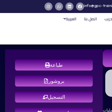
info@gpc-train
دريب
اتصل بنا
العربية
طباعة
بروشور
التسجيل
لعمليات