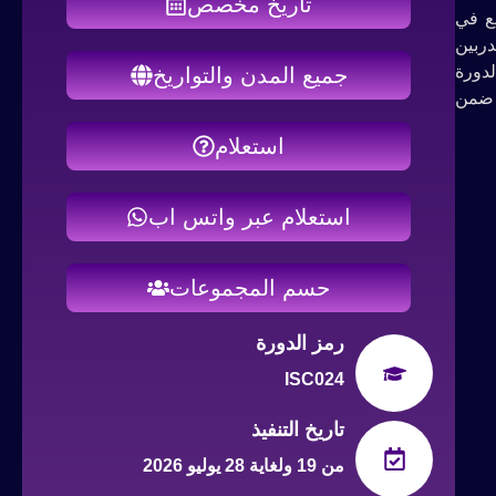
تاريخ مخصص
تخدم على نطاق واسع في
دربين
ي الدورة
جميع المدن والتواريخ
ه بفعالية ضمن
استعلام
استعلام عبر واتس اب
حسم المجموعات
رمز الدورة
ISC024
تاريخ التنفيذ
من 19 ولغاية 28 يوليو 2026