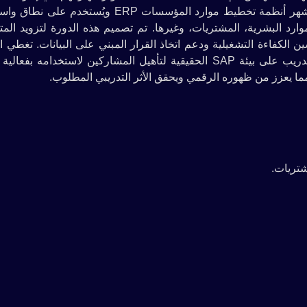
والموارد المؤسسية باستخدام نظام SAP العالمي. يُعد SAP من أشهر أنظمة تخطيط موارد المؤسسات ERP ويُس
ارد البشرية، المشتريات، وغيرها. تم تصميم هذه الدورة لتزويد المت
يفية استخدام وحدات SAP المختلفة لتحسين الكفاءة التشغيلية ودعم اتخاذ القرار المبني على البيانات. تغط
المفاهيم الأساسية والمتقدمة بطريقة تطبيقية وعملية، وتشمل التدريب على بيئة SAP الحقيقية لتأهيل المشاركين لاستخدام
يعزز من ظهوره الرقمي ويحقق الأثر التدريبي المطلوب.
شتريات.