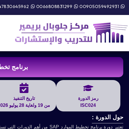
47830645962
0066808831299
00905059492931
برنامج تخطيط
رمز الدورة
تاريخ التنفيذ
ISC024
من 19 ولغاية 28 يوليو 2026
حول الدورة :
تعتبر دورة برنامج تخطيط الموارد P