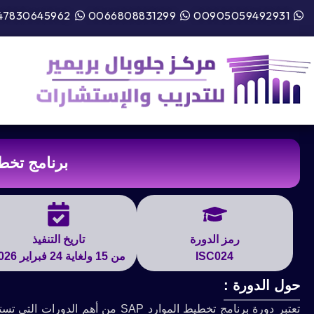
47830645962
0066808831299
00905059492931
برنامج تخطيط
رمز الدورة
تاريخ التنفيذ
ISC024
من 15 ولغاية 24 فبراير 2026
حول الدورة :
تعتبر دورة برنامج تخطيط الموارد P