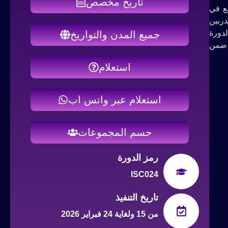
تاريخ مخصص
تخدم على نطاق واسع في
دربين
ي الدورة
جميع المدن والتواريخ
ه بفعالية ضمن
استعلام
استعلام عبر واتس اب
حسم المجموعات
رمز الدورة
ISC024
تاريخ التنفيذ
من 15 ولغاية 24 فبراير 2026