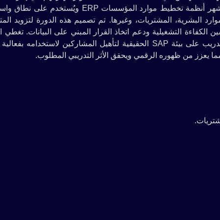
والموارد المؤسسية باستخدام نظام SAP العالمي. يُعد SAP من أشهر أنظمة تخطيط موارد المؤسسات ERP ويُس
ارد البشرية، المشتريات، وغيرها. تم تصميم هذه الدورة لتزويد المت
يفية استخدام وحدات SAP المختلفة لتحسين الكفاءة التشغيلية ودعم اتخاذ القرار المبني على البيانات. تغط
المفاهيم الأساسية والمتقدمة بطريقة تطبيقية وعملية، وتشمل التدريب على بيئة SAP الحقيقية لتأهيل المشاركين لاستخدام
يعزز من ظهوره الرقمي ويحقق الأثر التدريبي المطلوب.
شتريات.