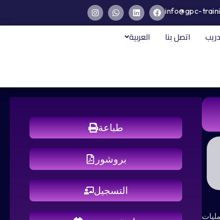
info@gpc-train
دريب
اتصل بنا
العربية
طباعة
بروشور
التسجيل
لعمليات