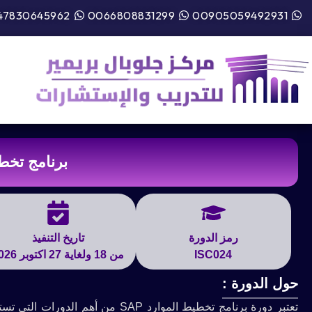
47830645962
0066808831299
00905059492931
برنامج تخطيط
رمز الدورة
تاريخ التنفيذ
ISC024
من 18 ولغاية 27 اكتوبر 2026
حول الدورة :
تعتبر دورة برنامج تخطيط الموارد P