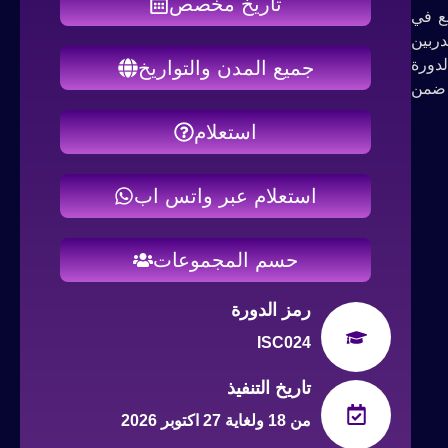
تاريخ مخصص
تخدم على نطاق واسع في
دربين
ي الدورة
جميع المدن والتواريخ
ه بفعالية ضمن
استعلام
استعلام عبر واتس اب
حسم المجموعات
رمز الدورة
ISC024
تاريخ التنفيذ
من 18 ولغاية 27 اكتوبر 2026