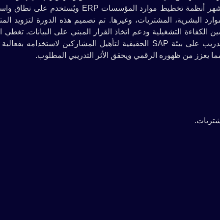
والموارد المؤسسية باستخدام نظام SAP العالمي. يُعد SAP من أشهر أنظمة تخطيط موارد المؤسسات ERP ويُس
ارد البشرية، المشتريات، وغيرها. تم تصميم هذه الدورة لتزويد المت
يفية استخدام وحدات SAP المختلفة لتحسين الكفاءة التشغيلية ودعم اتخاذ القرار المبني على البيانات. تغط
المفاهيم الأساسية والمتقدمة بطريقة تطبيقية وعملية، وتشمل التدريب على بيئة SAP الحقيقية لتأهيل المشاركين لاستخدام
يعزز من ظهوره الرقمي ويحقق الأثر التدريبي المطلوب.
شتريات.