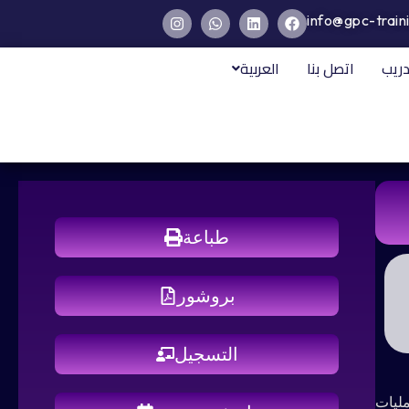
info@gpc-train
دريب
اتصل بنا
العربية
طباعة
بروشور
التسجيل
لعمليات