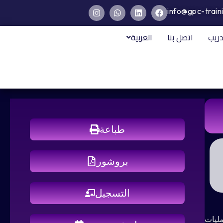
info@gpc-train
دريب
اتصل بنا
العربية
طباعة
بروشور
التسجيل
لعمليات