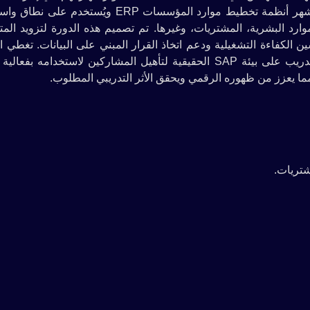
والموارد المؤسسية باستخدام نظام SAP العالمي. يُعد SAP من أشهر أنظمة تخطيط موارد المؤسسات ERP ويُس
ارد البشرية، المشتريات، وغيرها. تم تصميم هذه الدورة لتزويد المت
يفية استخدام وحدات SAP المختلفة لتحسين الكفاءة التشغيلية ودعم اتخاذ القرار المبني على البيانات. تغط
المفاهيم الأساسية والمتقدمة بطريقة تطبيقية وعملية، وتشمل التدريب على بيئة SAP الحقيقية لتأهيل المشاركين لاستخدام
يعزز من ظهوره الرقمي ويحقق الأثر التدريبي المطلوب.
شتريات.