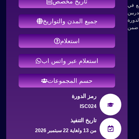
تاريخ مخصص
تخدم على نطاق واسع في
دربين
ي الدورة
جميع المدن والتواريخ
ه بفعالية ضمن
استعلام
استعلام عبر واتس اب
حسم المجموعات
رمز الدورة
ISC024
تاريخ التنفيذ
من 13 ولغاية 22 سبتمبر 2026