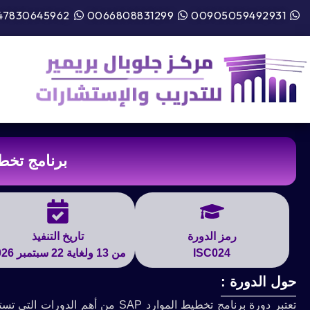
47830645962
0066808831299
00905059492931
برنامج تخطيط
رمز الدورة
تاريخ التنفيذ
ISC024
من 13 ولغاية 22 سبتمبر 2026
حول الدورة :
تعتبر دورة برنامج تخطيط الموارد P