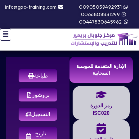
info@gpc-training.com
00905059492931
0066808831299
00447830645962
الإدارة المتقدمة للحوسبة
السحابية
طباعة
بروشور
رمز الدورة
ISC020
التسجيل
تاريخ
مخصص