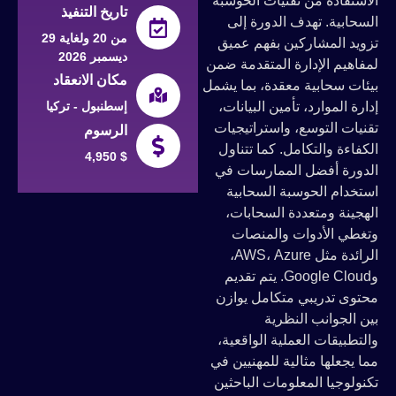
الاستفادة من تقنيات الحوسبة
تاريخ التنفيذ
السحابية. تهدف الدورة إلى
من 20 ولغاية 29
تزويد المشاركين بفهم عميق
ديسمبر 2026
لمفاهيم الإدارة المتقدمة ضمن
مكان الانعقاد
بيئات سحابية معقدة، بما يشمل
إسطنبول - تركيا
إدارة الموارد، تأمين البيانات،
تقنيات التوسع، واستراتيجيات
الرسوم
الكفاءة والتكامل. كما تتناول
4,950 $
الدورة أفضل الممارسات في
استخدام الحوسبة السحابية
الهجينة ومتعددة السحابات،
وتغطي الأدوات والمنصات
الرائدة مثل AWS، Azure،
وGoogle Cloud. يتم تقديم
محتوى تدريبي متكامل يوازن
بين الجوانب النظرية
والتطبيقات العملية الواقعية،
مما يجعلها مثالية للمهنيين في
تكنولوجيا المعلومات الباحثين