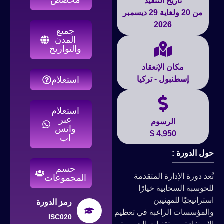
تاريخ التنفيذ
من 20 ولغاية 29 ديسمبر
2026
جميع
المدن
والتواريخ
مكان الإنعقاد
إسطنبول - تركيا
استعلام
استعلام
عبر
الرسوم
واتس
4,950 $
اب
حول الدورة :
حسم
تُعد دورة الإدارة المتقدمة
المجموعات
للحوسبة السحابية خيارًا
استراتيجيًا للمهنيين
رمز الدورة
والمؤسسات الراغبة في تعظيم
ISC020