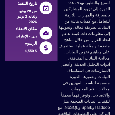
للتميز والتطور. تهدف هذه
تاريخ التنفيذ
الدورة إلى تزويد المشاركين
من 28 يونيو
بالمعرفة والمهارات اللازمة
ولغاية 2 يوليو
للتعامل مع كميات هائلة من
2026
البيانات بطريقة فعالة، وتحويلها
مكان الانعقاد
إلى معلومات ذات قيمة تدعم
دبي - الإمارات
اتخاذ القرار. من خلال مناهج
الرسوم
متقدمة وأمثلة عملية، ستتعرف
4,550 $
على مفاهيم تخزين البيانات،
معالجة البيانات المتدفقة،
أدوات التحليل الحديثة، وأفضل
الممارسات في استكشاف
البيانات وتصورها. الدورة
مصممة لتناسب المهنيين في
مجالات نظم المعلومات
والاتصالات، وتوفر فهماً معمقاً
لتقنيات البيانات الضخمة مثل
Hadoop وSpark وNoSQL، مع
التركيز على التطبيقات الواقعية