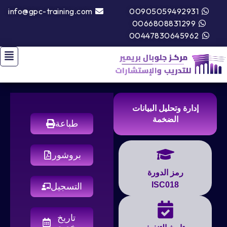
info@gpc-training.com
00905059492931
0066808831299
00447830645962
إدارة وتحليل البيانات
الضخمة
طباعة
بروشور
رمز الدورة
ISC018
التسجيل
تاريخ
مخصص