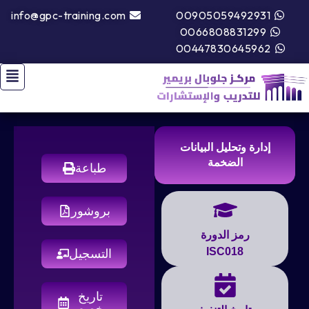
info@gpc-training.com
00905059492931
0066808831299
00447830645962
إدارة وتحليل البيانات
الضخمة
طباعة
بروشور
رمز الدورة
ISC018
التسجيل
تاريخ
مخصص