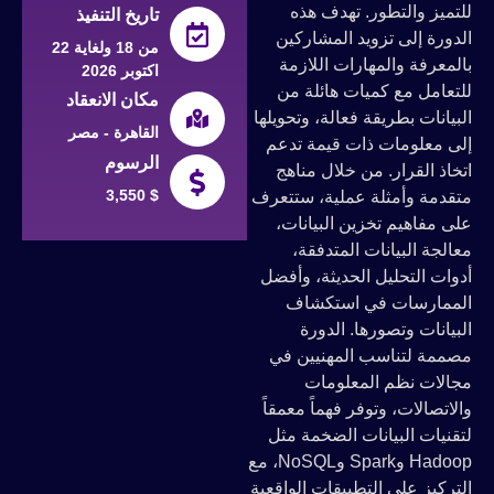
للتميز والتطور. تهدف هذه
تاريخ التنفيذ
الدورة إلى تزويد المشاركين
من 18 ولغاية 22
بالمعرفة والمهارات اللازمة
اكتوبر 2026
للتعامل مع كميات هائلة من
مكان الانعقاد
البيانات بطريقة فعالة، وتحويلها
القاهرة - مصر
إلى معلومات ذات قيمة تدعم
الرسوم
اتخاذ القرار. من خلال مناهج
3,550 $
متقدمة وأمثلة عملية، ستتعرف
على مفاهيم تخزين البيانات،
معالجة البيانات المتدفقة،
أدوات التحليل الحديثة، وأفضل
الممارسات في استكشاف
البيانات وتصورها. الدورة
مصممة لتناسب المهنيين في
مجالات نظم المعلومات
والاتصالات، وتوفر فهماً معمقاً
لتقنيات البيانات الضخمة مثل
Hadoop وSpark وNoSQL، مع
التركيز على التطبيقات الواقعية