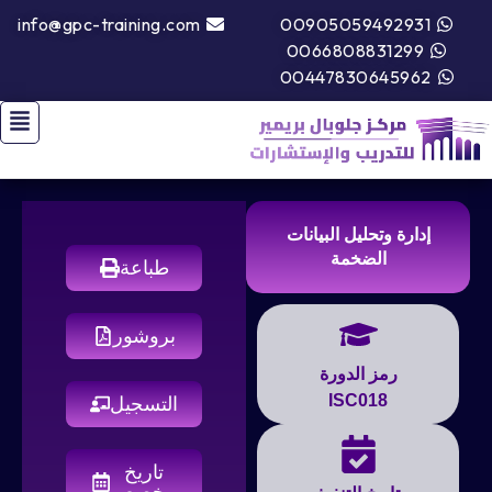
info@gpc-training.com
00905059492931
0066808831299
00447830645962
إدارة وتحليل البيانات
الضخمة
طباعة
بروشور
رمز الدورة
ISC018
التسجيل
تاريخ
مخصص