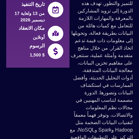
للتميز والتطور. تهدف هذه
تاريخ التنفيذ
الدورة إلى تزويد المشاركين
من 13 ولغاية 17
بالمعرفة والمهارات اللازمة
ديسمبر 2026
للتعامل مع كميات هائلة من
مكان الانعقاد
البيانات بطريقة فعالة، وتحويلها
أونلاين
إلى معلومات ذات قيمة تدعم
الرسوم
اتخاذ القرار. من خلال مناهج
1,500 $
متقدمة وأمثلة عملية، ستتعرف
على مفاهيم تخزين البيانات،
معالجة البيانات المتدفقة،
أدوات التحليل الحديثة، وأفضل
الممارسات في استكشاف
البيانات وتصورها. الدورة
مصممة لتناسب المهنيين في
مجالات نظم المعلومات
والاتصالات، وتوفر فهماً معمقاً
لتقنيات البيانات الضخمة مثل
Hadoop وSpark وNoSQL، مع
التركيز على التطبيقات الواقعية