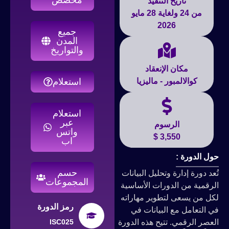
تاريخ التنفيذ
من 24 ولغاية 28 مايو
2026
جميع
المدن
والتواريخ
مكان الإنعقاد
كوالالمبور - ماليزيا
استعلام
استعلام
عبر
الرسوم
واتس
3,550 $
اب
حول الدورة :
حسم
تُعد دورة إدارة وتحليل البيانات
المجموعات
الرقمية من الدورات الأساسية
لكل من يسعى لتطوير مهاراته
رمز الدورة
في التعامل مع البيانات في
العصر الرقمي. تتيح هذه الدورة
ISC025