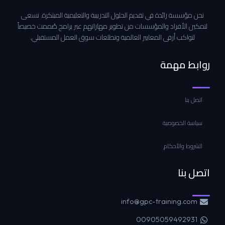
نحن مؤسسة رائدة في تقديم الحلول التدريبية والتعليمية المبتكرة. نسعى
لتمكين الأفراد والمؤسسات من تطوير مهاراتهم عبر برامج صُممت خصيصاً
لتواكب أرقى المعايير العالمية وتطلعات سوق العمل المستقبلي.
روابط مهمة
اتصل بنا
سياسة الخصوصية
الشروط والأحكام
اتصل بنا
info@gpc-training.com
00905059492931