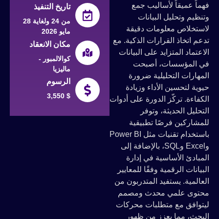
فهماً عميقاً لأساليب جمع
تاريخ التنفيذ
وتنظيم وتحليل البيانات
من 24 ولغاية 28
لاستخلاص معلومات دقيقة
مايو 2026
تدعم اتخاذ القرارات الذكية. مع
مكان الانعقاد
الاعتماد المتزايد على البيانات
كوالالمبور -
في المؤسسات، أصبحت
ماليزيا
المهارات التحليلية ضرورة
الرسوم
حيوية لتحسين الأداء وزيادة
3,550 $
الكفاءة. تركّز الدورة على أدوات
التحليل الحديثة، وتوفر
للمشاركين فرصًا تطبيقية
باستخدام تقنيات مثل Power BI
وExcel وSQL، بالإضافة إلى
المبادئ الأساسية في إدارة
البيانات الرقمية وفقًا للمعايير
العالمية. يستفيد المتدربون من
محتوى علمي محدث ومصمم
ليتوافق مع متطلبات محركات
البحث، مما يعزز من ظهور