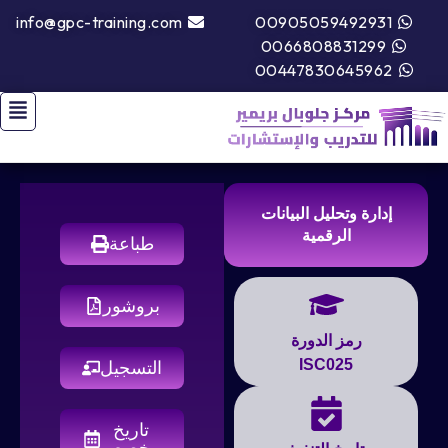
info@gpc-training.com
00905059492931
0066808831299
00447830645962
إدارة وتحليل البيانات
الرقمية
طباعة
بروشور
رمز الدورة
ISC025
التسجيل
تاريخ
مخصص