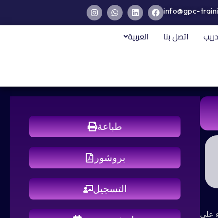
info@gpc-train
دريب
اتصل بنا
العربية
طباعة
بروشور
التسجيل
ء على