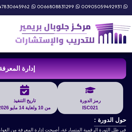
47830645962
0066808831299
00905059492931
إدارة المعرفة
رمز الدورة
تاريخ التنفيذ
ISC021
من 10 ولغاية 14 مايو 2026
حول الدورة :
في ظل الثورة الرقمية المتسارعة، أصبحت إدارة المعرفة من العوام