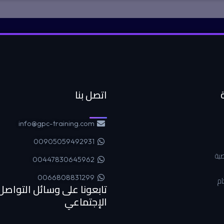
اتصل بنا
info@gpc-training.com
00905059492931
ية
00447830645962
0066808831299
ام
تابعونا على وسائل التواصل
الإجتماعي