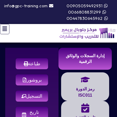
info@gpc-training.com
00905059492931
0066808831299
00447830645962
إدارة السجلات والوثائق
الرقمية
طباعة
بروشور
رمز الدورة
ISC011
التسجيل
تاريخ
مخصص