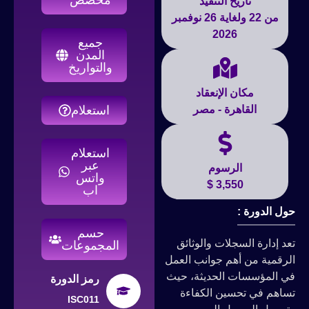
تاريخ التنفيذ
من 22 ولغاية 26 نوفمبر
2026
جميع
المدن
والتواريخ
مكان الإنعقاد
القاهرة - مصر
استعلام
استعلام
عبر
الرسوم
واتس
3,550 $
اب
حول الدورة :
حسم
تعد إدارة السجلات والوثائق
المجموعات
الرقمية من أهم جوانب العمل
في المؤسسات الحديثة، حيث
رمز الدورة
تساهم في تحسين الكفاءة
ISC011