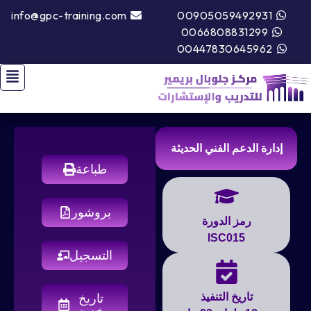
info@gpc-training.com
00905059492931
0066808831299
00447830645962
إدارة الدعم الفني الحديثة
طباعة
بروشور
رمز الدورة
ISC015
التسجيل
تاريخ التنفيذ
تاريخ
مخصص