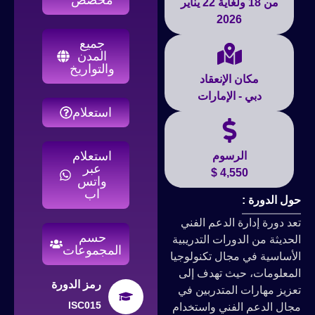
من 18 ولغاية 22 يناير
2026
جميع
المدن
والتواريخ
مكان الإنعقاد
دبي - الإمارات
استعلام
استعلام
الرسوم
عبر
4,550 $
واتس
اب
حول الدورة :
تعد دورة إدارة الدعم الفني
حسم
الحديثة من الدورات التدريبية
المجموعات
الأساسية في مجال تكنولوجيا
المعلومات، حيث تهدف إلى
رمز الدورة
تعزيز مهارات المتدربين في
ISC015
مجال الدعم الفني واستخدام