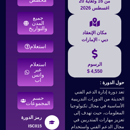
من 16 ولغاية 20
اغسطس 2026
جميع
المدن
والتواريخ
مكان الإنعقاد
دبي - الإمارات
استعلام
استعلام
الرسوم
عبر
4,550 $
واتس
اب
حول الدورة :
تعد دورة إدارة الدعم الفني
حسم
الحديثة من الدورات التدريبية
المجموعات
الأساسية في مجال تكنولوجيا
المعلومات، حيث تهدف إلى
رمز الدورة
تعزيز مهارات المتدربين في
ISC015
مجال الدعم الفني واستخدام