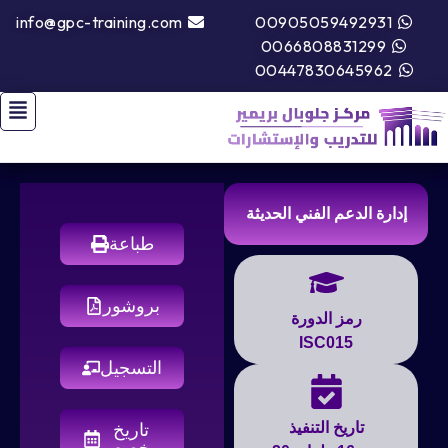
info@gpc-training.com
00905059492931
0066808831299
00447830645962
إدارة الدعم الفني الحديثة
طباعة
بروشور
رمز الدورة
ISC015
التسجيل
تاريخ التنفيذ
تاريخ
مخصص