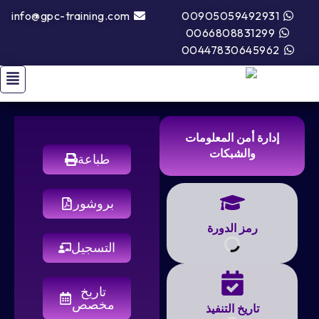
info@gpc-training.com
00905059492931
0066808831299
00447830645962
إدارة أمن المعلومات
والشبكات
طباعة
بروشور
رمز الدورة
التسجيل
تاريخ
مخصص
تاريخ التنفيذ