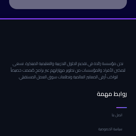
نحن مؤسسة رائدة في تقديم الحلول التدريبية والتعليمية المبتكرة. نسعى
لتمكين الأفراد والمؤسسات من تطوير مهاراتهم عبر برامج صُممت خصيصاً
لتواكب أرقى المعايير العالمية وتطلعات سوق العمل المستقبلي.
روابط مهمة
اتصل بنا
سياسة الخصوصية