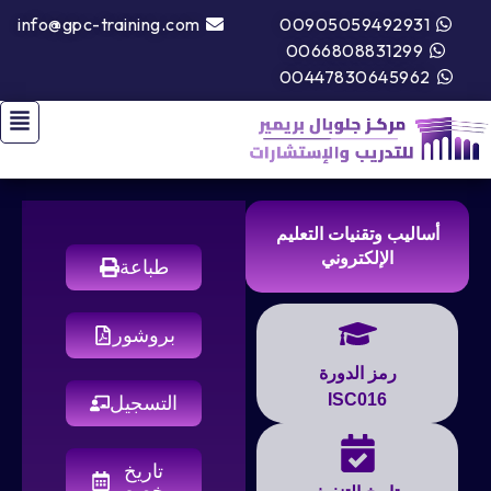
info@gpc-training.com
00905059492931
0066808831299
00447830645962
أساليب وتقنيات التعليم
الإلكتروني
طباعة
بروشور
رمز الدورة
ISC016
التسجيل
تاريخ
مخصص