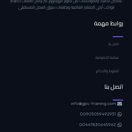
لتمكين الأفراد والمؤسسات من تطوير مهاراتهم عبر برامج صُممت خصيصاً
لتواكب أرقى المعايير العالمية وتطلعات سوق العمل المستقبلي.
روابط مهمة
اتصل بنا
سياسة الخصوصية
الشروط والأحكام
اتصل بنا
info@gpc-training.com
00905059492931
00447830645962