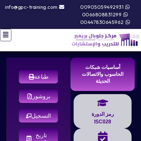
info@gpc-training.com
00905059492931
0066808831299
00447830645962
أساسيات شبكات
الحاسوب والاتصالات
طباعة
الحديثة
بروشور
رمز الدورة
التسجيل
ISC028
تاريخ
مخصص