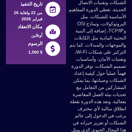
الشبكات وتقنيات الاتصال
تاريخ التنفيذ
الحديثة. تغطي الدورة المفاهيم
من 22 ولغاية 26
الأساسية للشبكات، مثل
فبراير 2026
البروتوكولات، ونماذج OSI
مكان الانعقاد
وTCP/IP، إضافة إلى البنية
أونلاين
التحتية المادية مثل الكابلات
الرسوم
والموجهات والمبدلات. كما يتم
التركيز على شبكات Wi-Fi،
1,500 $
وتقنيات الأمان، وأساسيات
تصميم الشبكات. توفر الدورة
فهماً عملياً حول كيفية إعداد
الشبكات وصيانتها، بما يمكن
المشاركين من التعامل مع
تحديات بيئة العمل المعاصرة
بفعالية. وتعد هذه الدورة نقطة
انطلاق مثالية لأي محترف
يرغب في الدخول إلى عالم
الشبكات أو تعزيز خبراته في
هذا المجال الحيوي الذي يمثل