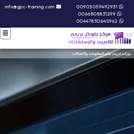
info@gpc-training.com
00905059492931
0066808831299
00447830645962
دورات تدريب نظم المعلومات والاتصالات